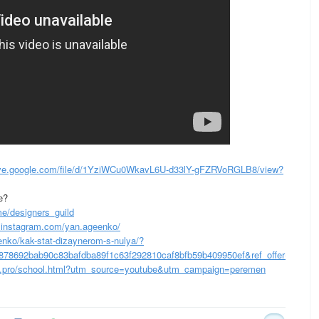
ive.google.com/file/d/1YziWCu0WkavL6U-d33lY-gFZRVoRGLB8/view?
е?
me/designers_guild
instagram.com/yan.ageenko/
enko/kak-stat-dizaynerom-s-nulya/?
878692bab90c83bafdba89f1c63f292810caf8bfb59b409950ef&ref_offer=1
.pro/school.html?utm_source=youtube&utm_campaign=peremen