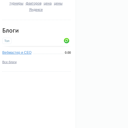
турниры
факторов
цена
цены
Яндексе
Блоги
Топ
Вебмастер и СЕО
0.00
Все блоги