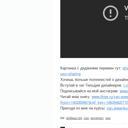
Картинка с диджеями перемен тут:
dr
usp=sharing
Хочешь больше полезностей о дизайн
Вступай в чат Гильдии дизайнеров:
t.
Подписывайся на мой инстаграм:
www.
Читай мою книгу:
www.litres.ru/yan-age
lfrom=193283667&ref_key=1d63fe82f71f
Приходи ко мне на курсы:
yan.ageenko
вебмастер
,
сео
,
интернет
,
seo