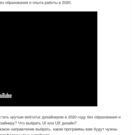
без образования и опыта работы в 2020.
тать крутым веб/ui/ux дизайнером в 2020 году без образования и
изайнеру? Что выбрать UI или UX дизайн?
 какое направление выбрать, какие программы вам будут нужны
 профессии ui/ux дизайнера.