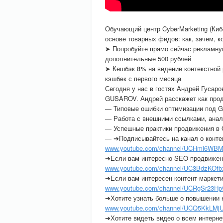
Обучающий центр CyberMarketing (Киб
основе товарных фидов: как, зачем, 
➤ Попробуйте прямо сейчас рекламн
дополнительные 500 рублей
➤ Кешбэк 8% на ведение контекстно
кэшбек с первого месяца
Сегодня у нас в гостях Андрей Гусаро
GUSAROV. Андрей расскажет как продв
— Типовые ошибки оптимизации под G
— Работа с внешними ссылками, анал
— Успешные практики продвижения в 
— ➔Подписывайтесь на канал о конте
www.youtube.com/channel/UCHmi6WBMy
➔Если вам интересно SEO продвижен
www.youtube.com/channel/UC3BdzKOfbx
➔Если вам интересен контент-маркети
www.youtube.com/channel/UCRgSr23Hp9
➔Хотите узнать больше о повышении 
www.youtube.com/channel/UCQ5KkLMjU
➔Хотите видеть видео о всем интерне