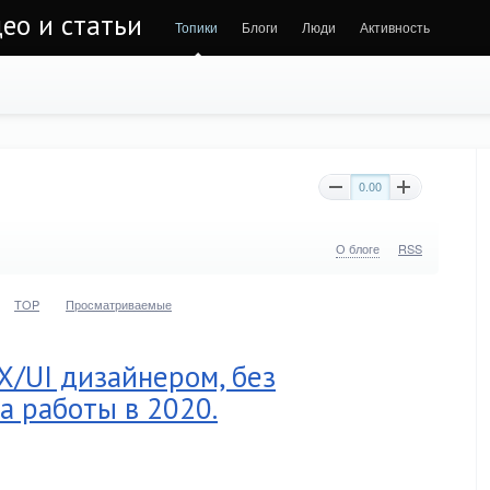
део и статьи
Топики
Блоги
Люди
Активность
0.00
О блоге
RSS
TOP
Просматриваемые
UX/UI дизайнером, без
а работы в 2020.