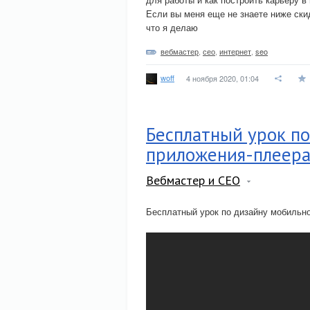
Если вы меня еще не знаете ниже ски
что я делаю
вебмастер
,
сео
,
интернет
,
seo
woff
4 ноября 2020, 01:04
Бесплатный урок по
приложения-плеер
Вебмастер и СЕО
Бесплатный урок по дизайну мобильн