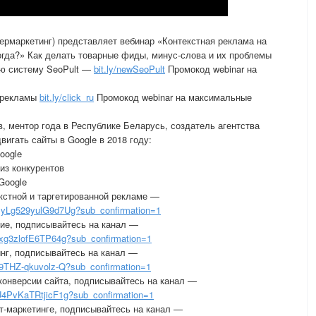
ермаркетинг) представляет вебинар «Контекстная реклама на
когда?» Как делать товарные фиды, минус-слова и их проблемы
ую систему SeoPult —
bit.ly/newSeoPult
Промокод webinar на
й рекламы
bit.ly/click_ru
Промокод webinar на максимальные
в, ментор года в Республике Беларусь, создатель агентства
игать сайты в Google в 2018 году:
oogle
из конкурентов
Google
кстной и таргетированной рекламе —
Lg529yulG9d7Ug?sub_confirmation=1
ие, подписывайтесь на канал —
g3zlofE6TP64g?sub_confirmation=1
нг, подписывайтесь на канал —
THZ-qkuvolz-Q?sub_confirmation=1
конверсии сайта, подписывайтесь на канал —
4PvKaTRtjicF1g?sub_confirmation=1
т-маркетинге, подписывайтесь на канал —