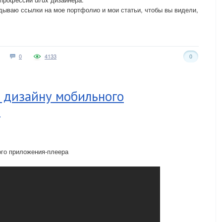
дываю ссылки на мое портфолио и мои статьи, чтобы вы видели,
0
4133
0
 дизайну мобильного
а
ого приложения-плеера