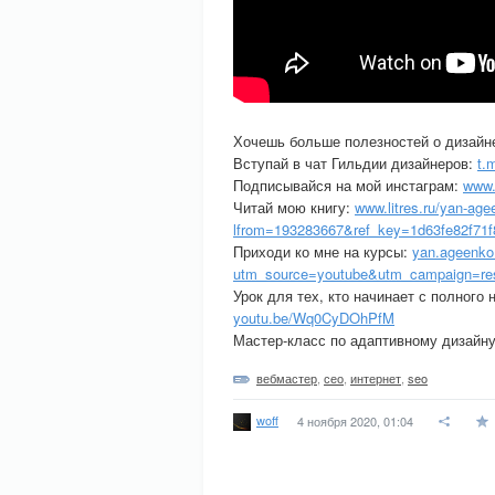
Хочешь больше полезностей о дизайн
Вступай в чат Гильдии дизайнеров:
t.
Подписывайся на мой инстаграм:
www.
Читай мою книгу:
www.litres.ru/yan-age
lfrom=193283667&ref_key=1d63fe82f71f
Приходи ко мне на курсы:
yan.ageenko.
utm_source=youtube&utm_campaign=resp
Урок для тех, кто начинает с полного
youtu.be/Wq0CyDOhPfM
Мастер-класс по адаптивному дизайн
вебмастер
,
сео
,
интернет
,
seo
woff
4 ноября 2020, 01:04