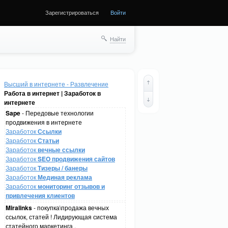
Зарегистрироваться
Войти
Найти
Высший в интернете - Развлечение
Работа в интернет | Заработок в
интернете
Sape
- Передовые технологии
продвижения в интернете
Заработок
Ссылки
Заработок
Статьи
Заработок
вечные ссылки
Заработок
SEO продвижения сайтов
Заработок
Тизеры / банеры
Заработок
Мединая реклама
Заработок
мониторинг отзывов и
привлечения клиентов
Miralinks
- покупка\продажа вечных
ссылок, статей ! Лидирующая система
статейного маркетинга .