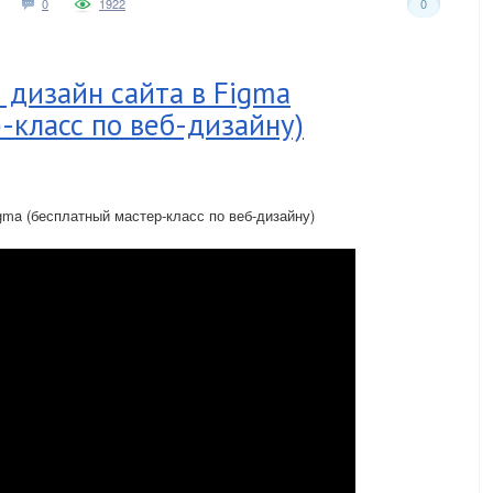
0
1922
0
 дизайн сайта в Figma
-класс по веб-дизайну)
gma (бесплатный мастер-класс по веб-дизайну)