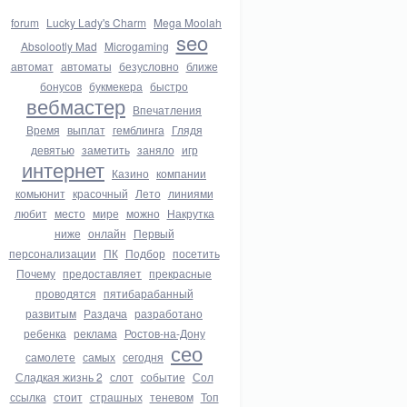
forum
Lucky Lady's Charm
Mega Moolah
seo
Absolootly Mad
Microgaming
автомат
автоматы
безусловно
ближе
бонусов
букмекера
быстро
вебмастер
Впечатления
Время
выплат
гемблинга
Глядя
девятью
заметить
заняло
игр
интернет
Казино
компании
комьюнит
красочный
Лето
линиями
любит
место
мире
можно
Накрутка
ниже
онлайн
Первый
персонализации
ПК
Подбор
посетить
Почему
предоставляет
прекрасные
проводятся
пятибарабанный
развитым
Раздача
разработано
ребенка
реклама
Ростов-на-Дону
сео
самолете
самых
сегодня
Сладкая жизнь 2
слот
событие
Сол
ссылка
стоит
страшных
теневом
Топ