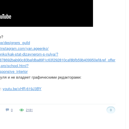
е?
me/designers_guild
instagram.com/yan.ageenko/
enko/kak-stat-dizaynerom-s-nulya/?
878692bab90c83bafdba89f1c63f292810caf8bfb59b409950ef&ref_offer=1
pro/school.html?
onsive_interior
 нуля и не владеет графическими редакторами:
у:
youtu.be/xHR-619J3BY
0
2181
0