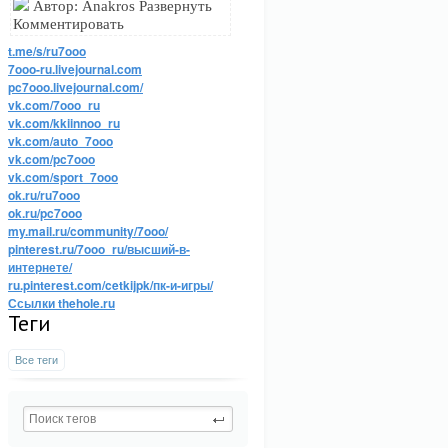
Автор: Anakros Развернуть
Комментировать
t.me/s/ru7ooo
7ooo-ru.livejournal.com
pc7ooo.livejournal.com/
vk.com/7ooo_ru
vk.com/kkiinnoo_ru
vk.com/auto_7ooo
vk.com/pc7ooo
vk.com/sport_7ooo
ok.ru/ru7ooo
ok.ru/pc7ooo
my.mail.ru/community/7ooo/
pinterest.ru/7ooo_ru/высший-в-
интернете/
ru.pinterest.com/cetkijpk/пк-и-игры/
Ссылки thehole.ru
Теги
Все теги