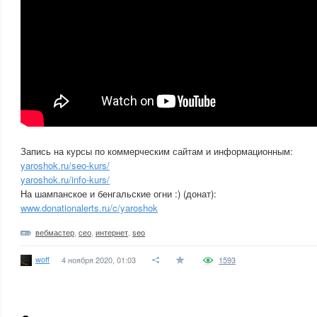
Запись на курсы по коммерческим сайтам и информационным:
yaroshok.ru/seo-kurs/
yaroshok.ru/info-kurs/
На шампанское и бенгальские огни :) (донат):
www.donationalerts.ru/c/yaroshok
вебмастер
,
сео
,
интернет
,
seo
woff
4 ноября 2020, 01:03
1593