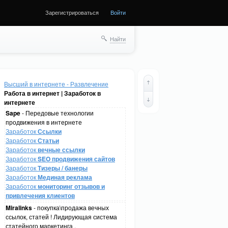
Зарегистрироваться
Войти
Найти
Высший в интернете - Развлечение
Работа в интернет | Заработок в
интернете
Sape
- Передовые технологии
продвижения в интернете
Заработок
Ссылки
Заработок
Статьи
Заработок
вечные ссылки
Заработок
SEO продвижения сайтов
Заработок
Тизеры / банеры
Заработок
Мединая реклама
Заработок
мониторинг отзывов и
привлечения клиентов
Miralinks
- покупка\продажа вечных
ссылок, статей ! Лидирующая система
статейного маркетинга .