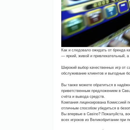
Как и следовало ожидать от бренда ка
— яркий, живой и привлекательный, а 
Широкий выбор качественных игр от 
обслуживание клиентов и выгодные бо
Вы также можете обратиться в надёж
приветственным предложением в Casu
счёта и вывода средств.
Компания лицензирована Комиссией по
отличным способом убедиться в безоп
Вы впервые в Casino? Пожалуйста, во
всех игроков из Великобритании при п