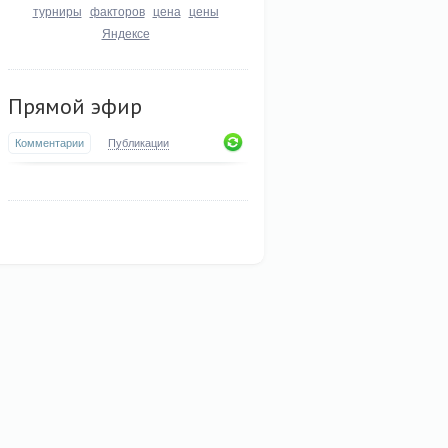
турниры
факторов
цена
цены
Яндексе
Прямой эфир
Комментарии
Публикации