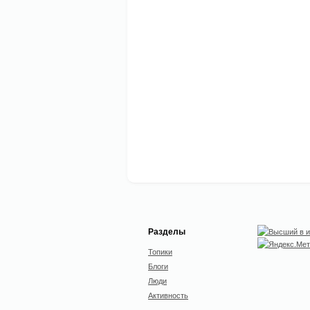
Разделы
Топики
Блоги
Люди
Активность