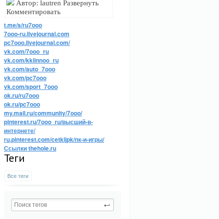
Автор: lautren Развернуть
Комментировать
t.me/s/ru7ooo
7ooo-ru.livejournal.com
pc7ooo.livejournal.com/
vk.com/7ooo_ru
vk.com/kkiinnoo_ru
vk.com/auto_7ooo
vk.com/pc7ooo
vk.com/sport_7ooo
ok.ru/ru7ooo
ok.ru/pc7ooo
my.mail.ru/community/7ooo/
pinterest.ru/7ooo_ru/высший-в-
интернете/
ru.pinterest.com/cetkijpk/пк-и-игры/
Ссылки thehole.ru
Теги
Все теги