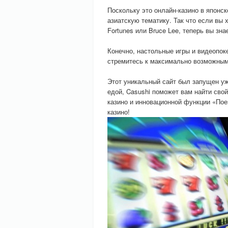
Поскольку это онлайн-казино в японск
азиатскую тематику. Так что если вы 
Fortunes или Bruce Lee, теперь вы знае
Конечно, настольные игры и видеопо
стремитесь к максимально возможным 
Этот уникальный сайт был запущен уж
едой, Casushi поможет вам найти сво
казино и инновационной функции «Пое
казино!