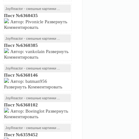
JoyReactor - смешные картинки ...
Пост №6360435
Автор: Pivonicle Развернуть
Комментировать
JoyReactor - смешные картинки ...
Пост №6360385
Автор: vankolain Развернуть
Комментировать
JoyReactor - смешные картинки ...
Пост №6360146
Автор: batman956
Развернуть Комментировать
JoyReactor - смешные картинки ...
Пост №6360102
Автор: Boeinglot Развернуть
Комментировать
JoyReactor - смешные картинки ...
Пост №6359452