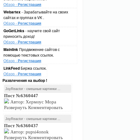
Обзор -
Регистрация
Webartex
- Зарабатывайте на своих
сайтах и группах в VK .
Обзор -
Регистрация
GoGetLinks
- научите свой сайт
приносить доход!
Обзор -
Регистрация
Mainlink
Продвижение сайтов с
помощью текстовых ссылок.
Обзор -
Регистрация
LinkFeed
Биржа ссылок.
Обзор -
Регистрация
Развлечения на выбор !
JoyReactor - смешные картинки ...
Пост №6360447
Автор: Хермоус Мора
Развернуть Комментировать
JoyReactor - смешные картинки ...
Пост №6360437
Автор: pupsi4onok
Развернуть Комментировать