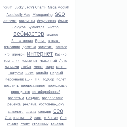
forum
Lucky Lady's Charm
Mega Moolah
seo
Absolootly Mad
Microgaming
автомат
автоматы
безусловно
ближе
бонусов
букмекера
быстро
вебмастер
видное
Впечатления
Время
выплат
гемблинга
девятью
заметить
заняло
интернет
игр
игровой
Казино
компании
комьюнит
красочный
Лето
линиями
любит
место
мире
можно
Накрутка
ниже
онлайн
Первый
персонализации
ПК
Подбор
полет
посетить
предоставляет
прекрасные
проводятся
пятибарабанный
развитым
Раздача
разработано
ребенка
реклама
Ростов-на-Дону
сео
самолете
самых
сегодня
Сладкая жизнь 2
слот
событие
Сол
ссылка
стоит
страшных
теневом