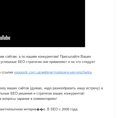
шим сайтам, а по вашим конкурентам! Присылайте Ваших
 успешные SEO стратегии они применяют и на что следует
о ссылке
seoquick.com.ua/webinar/majskaya-seo-prozharka-
изу ваших сайтов (думаю, надо разнообразить нашу встречу) а
льные SEO решения и стратегии ваших конкурентов!
м вопросы заранее в комментариях!
 англоязычном интерне��е. В SEO с 2006 года.