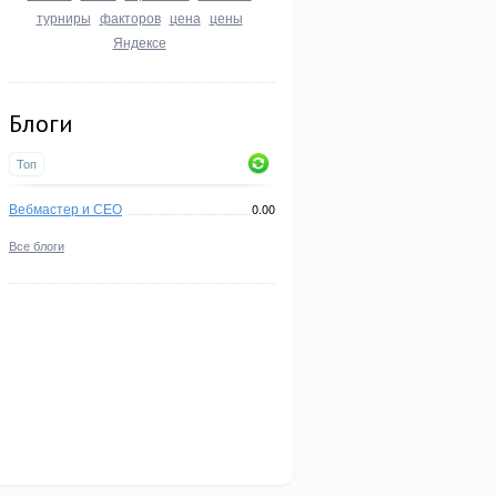
турниры
факторов
цена
цены
Яндексе
Блоги
Топ
Вебмастер и СЕО
0.00
Все блоги