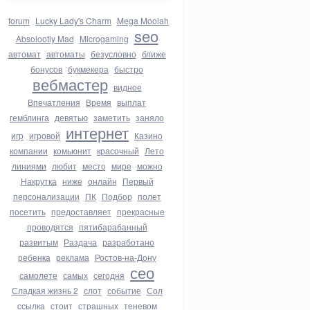
forum
Lucky Lady's Charm
Mega Moolah
seo
Absolootly Mad
Microgaming
автомат
автоматы
безусловно
ближе
бонусов
букмекера
быстро
вебмастер
видное
Впечатления
Время
выплат
гемблинга
девятью
заметить
заняло
интернет
игр
игровой
Казино
компании
комьюнит
красочный
Лето
линиями
любит
место
мире
можно
Накрутка
ниже
онлайн
Первый
персонализации
ПК
Подбор
полет
посетить
предоставляет
прекрасные
проводятся
пятибарабанный
развитым
Раздача
разработано
ребенка
реклама
Ростов-на-Дону
сео
самолете
самых
сегодня
Сладкая жизнь 2
слот
событие
Сол
ссылка
стоит
страшных
теневом