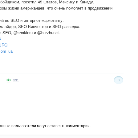
бойщиком, посетил 45 штатов, Мексику и Канаду.
зом жизни американцев, что очень помогает в продвижении
й по SEO и интернет-маркетингу.
оллайдер, SEO Винчестер и SEO разведка.
о SEO, @shakinru и @burzhunet.
B
QJRQ
_com_ua
591
0
анные пользователи могут оставлять комментарии.