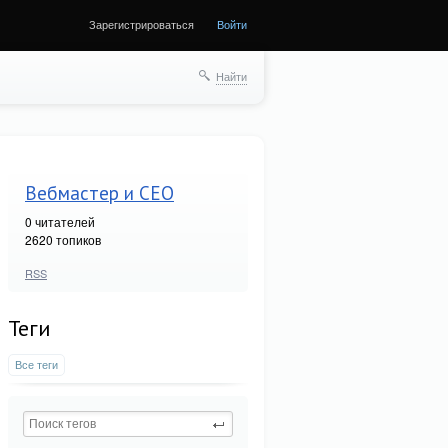
Зарегистрироваться
Войти
Найти
Вебмастер и СЕО
0
читателей
2620 топиков
RSS
Теги
Все теги