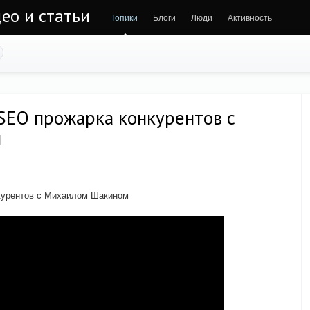
део и статьи
Топики
Блоги
Люди
Активность
SEO прожарка конкурентов с
м
курентов с Михаилом Шакином