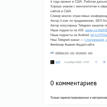
4 года прожил в США. Работая дально
Хорошо знаком с менталитетом и обра
сайтов в США.
Спикер многих отраслевых конференци
Автор 3 книг по продвижению, SEO К
Автор популярных Telegram каналов п
Наши подкасты на iOS:
apple.co/33ilXj
Наши подкасты на Android:
bit.ly/2YO
Наш Telegram-канал —
t.me/seoquick
#вебинар #шакин #аудитсайта
вебмастер
,
сео
,
интернет
,
seo
woff
3 ноября 2020, 14:57
0
комментариев
Только зарегистрированные и авторизов