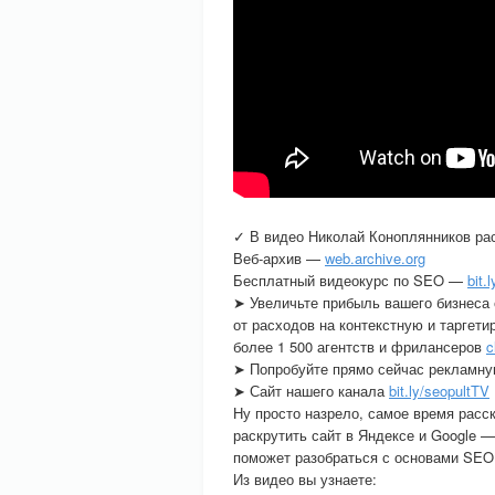
✓ В видео Николай Коноплянников рас
Веб-архив —
web.archive.org
Бесплатный видеокурс по SEO —
bit
➤ Увеличьте прибыль вашего бизнеса 
от расходов на контекстную и таргет
более 1 500 агентств и фрилансеров
c
➤ Попробуйте прямо сейчас рекламн
➤ Сайт нашего канала
bit.ly/seopultTV
Ну просто назрело, самое время расс
раскрутить сайт в Яндексе и Google —
поможет разобраться с основами SEO 
Из видео вы узнаете: