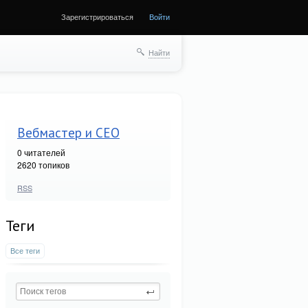
Зарегистрироваться
Войти
Найти
Вебмастер и СЕО
0
читателей
2620 топиков
RSS
Теги
Все теги