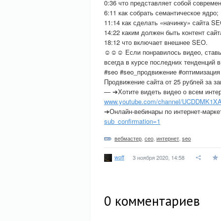
0:36 что представляет собой совреме
6:11 как собрать семантическое ядро;
11:14 как сделать «начинку» сайта S
14:22 каким должен быть контент сайт
18:12 что включает внешнее SEO.
☺☺☺ Если понравилось видео, ставьте
всегда в курсе последних тенденций в
#seo #seo_продвижение #оптимизация
Продвижение сайта от 25 рублей за з
— ➔Хотите видеть видео о всем интер
www.youtube.com/channel/UCDDMK1XA
➔Онлайн-вебинары по интернет-марк
sub_confirmation=1
вебмастер
,
сео
,
интернет
,
seo
woff
3 ноября 2020, 14:58
0
комментариев