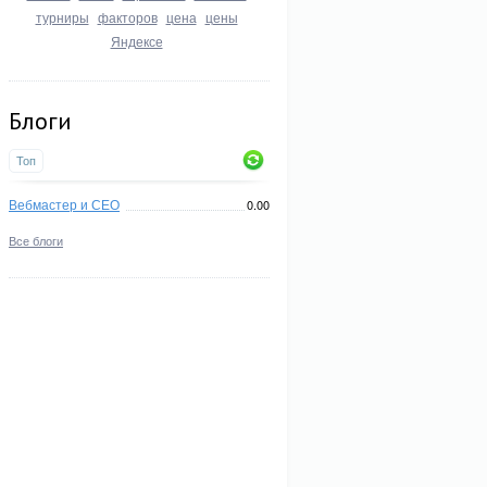
турниры
факторов
цена
цены
Яндексе
Блоги
Топ
Вебмастер и СЕО
0.00
Все блоги