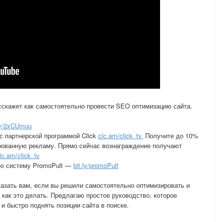
скажет как самостоятельно провести SEO оптимизацию сайта.
.ly/2xCUmuu
с партнерской программой Click
clc.am/click_tv.
Получите до 10%
ированную рекламу. Прямо сейчас вознаграждение получают
lc.am/click_tv
ую систему PromoPult —
bit.ly/promoPult
казать вам, если вы решили самостоятельно оптимизировать и
 как это делать. Предлагаю простое руководство, которое
и быстро поднять позиции сайта в поиске.