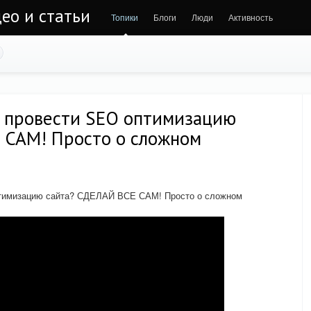
део и статьи
Топики
Блоги
Люди
Активность
о провести SEO оптимизацию
Е САМ! Просто о сложном
птимизацию сайта? СДЕЛАЙ ВСЕ САМ! Просто о сложном