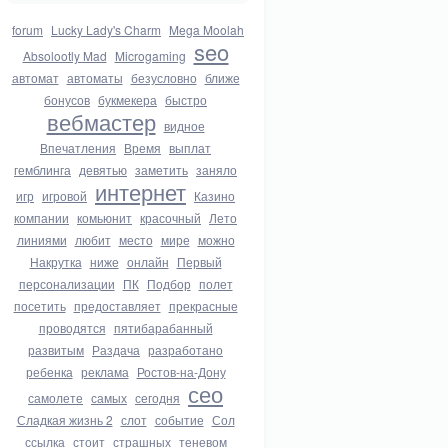
forum
Lucky Lady's Charm
Mega Moolah
seo
Absolootly Mad
Microgaming
автомат
автоматы
безусловно
ближе
бонусов
букмекера
быстро
вебмастер
видное
Впечатления
Время
выплат
гемблинга
девятью
заметить
заняло
интернет
игр
игровой
Казино
компании
комьюнит
красочный
Лето
линиями
любит
место
мире
можно
Накрутка
ниже
онлайн
Первый
персонализации
ПК
Подбор
полет
посетить
предоставляет
прекрасные
проводятся
пятибарабанный
развитым
Раздача
разработано
ребенка
реклама
Ростов-на-Дону
сео
самолете
самых
сегодня
Сладкая жизнь 2
слот
событие
Сол
ссылка
стоит
страшных
теневом