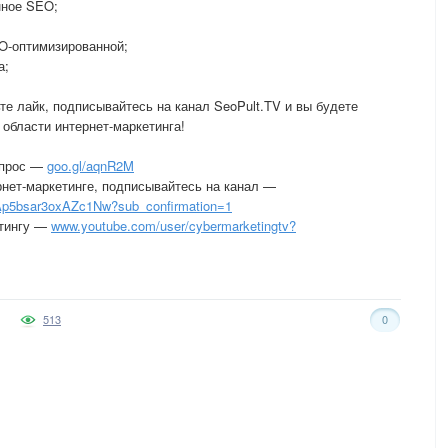
нное SEO;
EO-оптимизированной;
а;
 лайк, подписывайтесь на канал SeoPult.TV и вы будете
 области интернет-маркетинга!
апрос —
goo.gl/aqnR2M
нет-маркетинге, подписывайтесь на канал —
p5bsar3oxAZc1Nw?sub_confirmation=1
етингу —
www.youtube.com/user/cybermarketingtv?
513
0