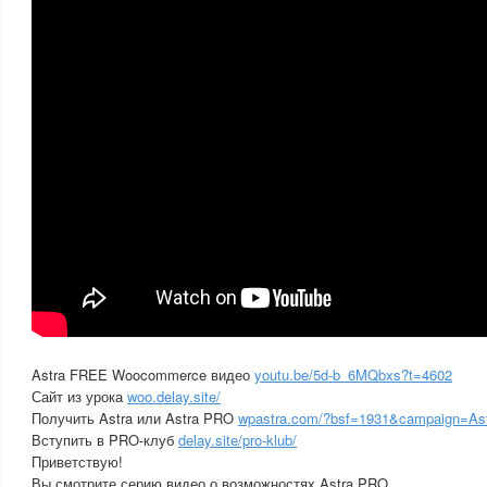
Astra FREE Woocommerce видео
youtu.be/5d-b_6MQbxs?t=4602
Сайт из урока
woo.delay.site/
Получить Astra или Astra PRO
wpastra.com/?bsf=1931&campaign=A
Вступить в PRO-клуб
delay.site/pro-klub/
Приветствую!
Вы смотрите серию видео о возможностях Astra PRO.