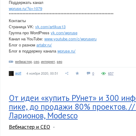
Поддержать канал
wpruse.ru/?p=1079
*********************************************************************
Контакты
Страница VK:
vk.com/artikus13
Группа про WordPress
vk.com/wpruse
Канал на YouTube:
www.youtube.com/c/wpruseru
Блог о разном
artabr.ru/
Блог в поддержку канала
wpruse.ru/
вебмастер
,
сео
,
интернет
,
seo
woff
4 ноября 2020, 00:51
0
657
От идеи «купить РУнет» и 300 инф
пике, до продажи 80% проектов. //
Ларионов, Modesco
Вебмастер и СЕО