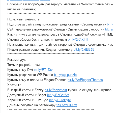
Соберемся и попробуем развернуть магазин на WooCommerce без ко
чисто на плагинах)
*********************************************************************
Полезные плейлисты
Подготовка сайта под поисковое продвижение «Сеоподготовка»
bit.
Сайт медленно загружается? Смотри «Оптимизация скорости»
bit.
Как натянуть хтмл на вордпресс? Смотри подробный сериал «HT
Смотри обзоры бесплатных и премиум
bit.ly/2lClXFH
Не знаешь как выглядит сайт со стороны? Смотри видеокритику и 
Пишем разные решения. Кодим понемногу
bit.ly/2l6EE2E
*********************************************************************
Рекомендую
Темы и разработчики
Купить тему Divi
bit.ly/ET_Divi
Купить разработки WP-Puzzle
bit.ly/wp-puzzle
Купить тему и плагины ElegantThemes
bit.ly/ArtElegantThemes
Хостинги
Быстрый хостинг Fozzy
bit.ly/fozzyhost
купон на скидку 10% wpruse
Доступный хостинг Beget
bit.ly/BeGetArt
Хороший хостинг EuroByte
bit.ly/EuroByte
Домены покупаю на регточкару
fas.st/d8lQuw
*********************************************************************