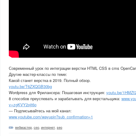
Современный урок по интеграции верстки HTML CSS в cms OpenCar
Другие мастер-классы по теме:
Какой станет верстка в 2019. Полный обзор.
youtu.be/T6ZXQGB30bg
Wordpress для Фрилансера: Пошаговая инструкция:
youtu.be/1HMZf
8 способов преуспевать и зарабатывать для верстальщика:
www.you
v=zgKVY2ojt6o
— Подписывайтесь на мой канал:
www.youtube.com/wayupin?sub_confirmation=1
вебмастер
,
сео
,
интернет
,
seo