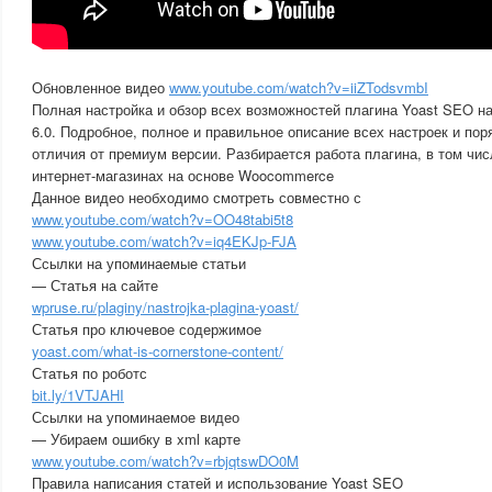
Обновленное видео
www.youtube.com/watch?v=iiZTodsvmbI
Полная настройка и обзор всех возможностей плагина Yoast SEO на
6.0. Подробное, полное и правильное описание всех настроек и пор
отличия от премиум версии. Разбирается работа плагина, в том чис
интернет-магазинах на основе Woocommerce
Данное видео необходимо смотреть совместно с
www.youtube.com/watch?v=OO48tabi5t8
www.youtube.com/watch?v=iq4EKJp-FJA
Ссылки на упоминаемые статьи
— Статья на сайте
wpruse.ru/plaginy/nastrojka-plagina-yoast/
Статья про ключевое содержимое
yoast.com/what-is-cornerstone-content/
Статья по роботс
bit.ly/1VTJAHI
Ссылки на упоминаемое видео
— Убираем ошибку в xml карте
www.youtube.com/watch?v=rbjqtswDO0M
Правила написания статей и использование Yoast SEO