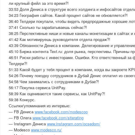
ли крупный фейл за это время?!
33:53 Доля Дениса в структуре всего холдинга и инфосайтов отдел
34:23 География сайтов. Какой процент сайтов не обновляется?!
36:40 Телдери покупали, чтобы видеть предпродажные хорошие лот
37:41 Сколько ты зарабатываешь сейчас?!
38:25 Перспективные ниши и новые каналы монетизации в сайтах и 
41:42 Как мотивируешь руководителя отдела продаж?!
43:39 Обязанности Дениса в компании. Делегирование и управление
45:10 Биржа контента Text.ru: доля рынка, перспективы. Причины п
46:51 Риски работы с инвесторами. Ошибки. Кто ответственный за 
Телдери?!
51:33 Какой будет у тебя процент в компании, когда вы закроете KPI
54:26 Почему поездку сотрудников в Дубай Денис оплатил из своег
54:58 Чем занимались с сотрудниками в Дубае?!
56:17 Покупка сервиса UnitPay.
58:39 Как оцениваются такие сервисы, как UnitPay?!
59:38 Конкурс.
Ссылки/упоминания из интервью:
— FB Дениса
www.facebook.com/modescoo
— FB Олега
www.facebook.com/siterating
— Instagram Дениса
www.instagram.com/ocsedom/
— Modesco
www.modesco.ru/