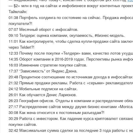
— $2+ млн в год на сайтах и инфобизнесе вокруг контентных проек
Таймлайн:
01:38 Портфель холдинга по состоянию на сейчас. Продажа инфос
покупатели?!
07:07 Месячный оборот с инфосайтов.
09:10 Телдери: оценка компании, окупаемость, #бизнес-модель.
11:01 Как контролируете, чтобы сделка купли-продажи сайта заклю
через Telderi?!
12:33 Почему после покупки «Телдери» вами, качество лотов ухуд
14:35 Оборот компании в 2016-2019 годах. Перспективы рынка инфо
16:03 Изменение стратегии покупки сайтов.
17:37 “Зависимость” от Яндекс.Дзена.
20:48 Процентное соотношение по источникам дохода в инфосайтах
21:32 Прямые продажи рекламы. Работа с «серыми» рекламодател
24:12 Мобильные подписки на сайтах.
26:01 Как обучается Денис Ларионов.
26:23 География офисов. Отделы в компании и распределение обяз
27:17 Распределение сайтов между двумя бизнес-юнитами «Monica.
30:08 Как жена относится к постоянным разъездам?!
30:29 Работа с инвестором. Как падение курса криптовалют связан
покупки сайтов.
32:42 Максимальная сумма сделки за последние 3 года работы с 