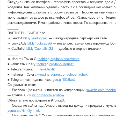
Обсудили бизнес-портфель, географию проектов и текущую долю Д
холдинга. Как компании удалось расти Х2 в последние несколько ле
информационных сайтов в сторону сервисов. Перспективные ниши 
монетизации. Будущее рынка инфосайтов. «Зависимость» от Яндек
рекламодателями. Риски работы с инвестором. По завершению инт
______
ПАРТНЕРЫ ВЫПУСКА:
⇢ Leadbit
bit.ly/leadbitpre1
— международная партнерская сеть
⇢ LuckyAds
bit.ly/luckyadsG
— новая рекламная сеть (промокод Dot
⇢ Capitalist
bit.ly/CapitalistG2
— удобные интернет-платежи
______
≣ Ивенты Точка G
tochkag.org/land/newevents
■ написать Олегу
tochkag.org/land/request
■ Telegram-канал
t.me/video4it
■ Instagram Олега
www.instagram.com/olegartyshuk/
■ Telegram-чат подписчиков
goo.gl/SC8koU
Социальные сети:
— Facebook (розыгрыш билетов на конференции)
www.fb.com/tochk
— Группа в VK
vk.com/tochkagshow
Обязательно посмотрите в #ТочкаG:
— Создание сайта под Амазон, вывод на доход, и продажа с мульт
youtu.be/Nsh0lyj4_ek
— Медиабизнес «MC Today», консалтинг с оборотом $xx xxx/год
yo