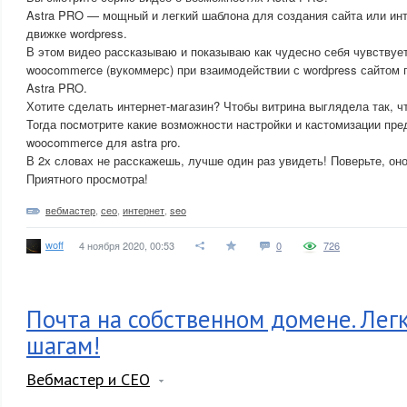
Astra PRO — мощный и легкий шаблона для создания сайта или ин
движке wordpress.
В этом видео рассказываю и показываю как чудесно себя чувствует
woocommerce (вукоммерс) при взаимодействии с wordpress сайтом
Astra PRO.
Хотите сделать интернет-магазин? Чтобы витрина выглядела так, 
Тогда посмотрите какие возможности настройки и кастомизации пре
woocommerce для astra pro.
В 2х словах не расскажешь, лучше один раз увидеть! Поверьте, оно
Приятного просмотра!
вебмастер
,
сео
,
интернет
,
seo
woff
4 ноября 2020, 00:53
0
726
Почта на собственном домене. Легк
шагам!
Вебмастер и СЕО