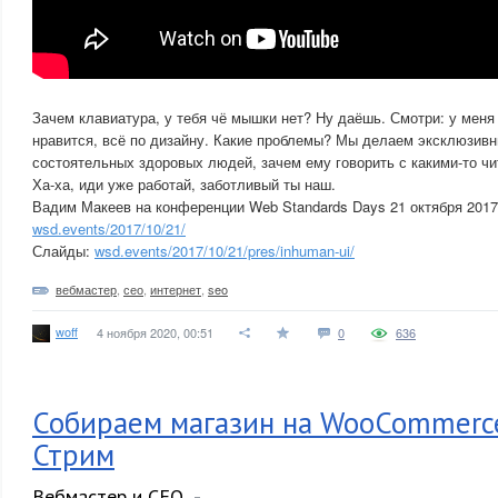
Зачем клавиатура, у тебя чё мышки нет? Ну даёшь. Смотри: у меня 
нравится, всё по дизайну. Какие проблемы? Мы делаем эксклюзивн
состоятельных здоровых людей, зачем ему говорить с какими-то чит
Ха-ха, иди уже работай, заботливый ты наш.
Вадим Макеев на конференции Web Standards Days 21 октября 201
wsd.events/2017/10/21/
Слайды:
wsd.events/2017/10/21/pres/inhuman-ui/
вебмастер
,
сео
,
интернет
,
seo
woff
4 ноября 2020, 00:51
0
636
Собираем магазин на WooCommerce.
Стрим
Вебмастер и СЕО