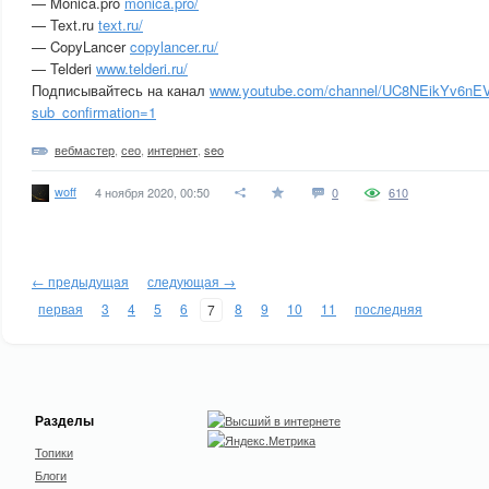
— Monica.pro
monica.pro/
— Text.ru
text.ru/
— CopyLancer
copylancer.ru/
— Telderi
www.telderi.ru/
Подписывайтесь на канал
www.youtube.com/channel/UC8NEikYv6nE
sub_confirmation=1
вебмастер
,
сео
,
интернет
,
seo
woff
4 ноября 2020, 00:50
0
610
← предыдущая
следующая →
первая
3
4
5
6
8
9
10
11
последняя
7
Разделы
Топики
Блоги