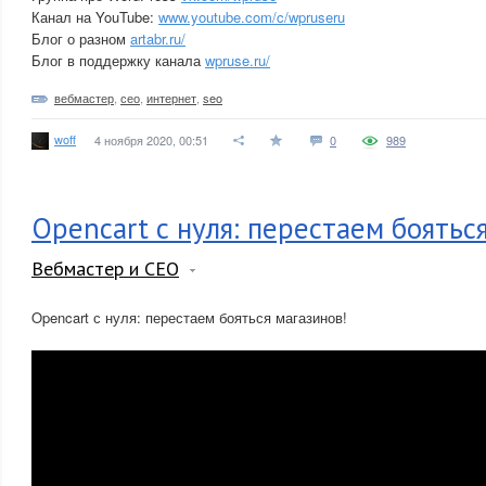
Канал на YouTube:
www.youtube.com/c/wpruseru
Блог о разном
artabr.ru/
Блог в поддержку канала
wpruse.ru/
вебмастер
,
сео
,
интернет
,
seo
woff
4 ноября 2020, 00:51
0
989
Opencart с нуля: перестаем боятьс
Вебмастер и СЕО
Opencart с нуля: перестаем бояться магазинов!