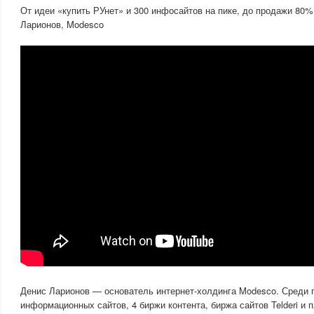
От идеи «купить РУнет» и 300 инфосайтов на пике, до продажи 80% 
Ларионов, Modesco
Денис Ларионов — основатель интернет-холдинга Modesco. Среди п
информационных сайтов, 4 биржи контента, биржа сайтов Telderi и 