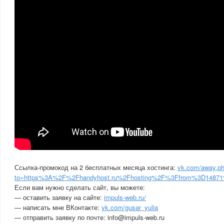
Ссылка-промокод на 2 бесплатных месяца хостинга:
vk.com/away.p
to=https%3A%2F%2Fhandyhost.ru%2Fhosting%2F%3Ffrom%3D148
Если вам нужно сделать сайт, вы можете:
— оставить заявку на сайте:
impuls-web.ru/
— написать мне ВКонтакте:
vk.com/gusar_yulia
— отправить заявку по почте: info@impuls-web.ru