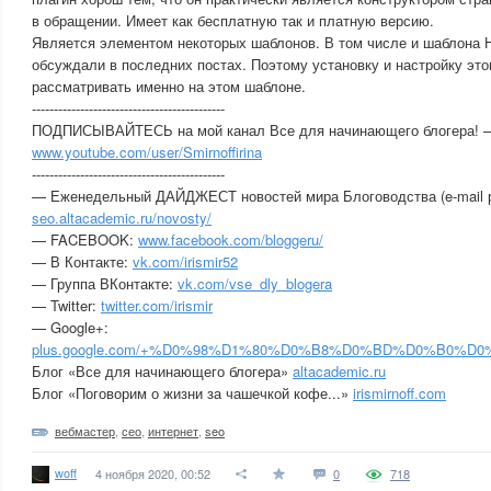
в обращении. Имеет как бесплатную так и платную версию.
Является элементом некоторых шаблонов. В том числе и шаблона H
обсуждали в последних постах. Поэтому установку и настройку это
рассматривать именно на этом шаблоне.
----------------------------------------­----
ПОДПИСЫВАЙТЕСЬ на мой канал Все для начинающего блогера! 
www.youtube.com/user/Smirnoffirina
----------------------------------------­----
— Еженедельный ДАЙДЖЕСТ новостей мира Блоговодства (e-mail 
seo.altacademic.ru/novosty/
— FACEBOOK:
www.facebook.com/bloggeru/
— В Контакте:
vk.com/irismir52
— Группа ВКонтакте:
vk.com/vse_dly_blogera
— Twitter:
twitter.com/irismir
— Google+:
plus.google.com/+%D0%98%D1%80%D0%B8%D0%BD%D0%B0
Блог «Все для начинающего блогера»
altacademic.ru
Блог «Поговорим о жизни за чашечкой кофе...»
irismirnoff.com
вебмастер
,
сео
,
интернет
,
seo
woff
4 ноября 2020, 00:52
0
718