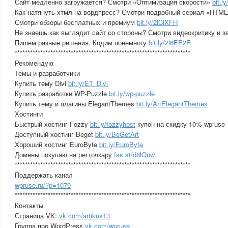
Сайт медленно загружается? Смотри «Оптимизация скорости»
bit.
Как натянуть хтмл на вордпресс? Смотри подробный сериал «HT
Смотри обзоры бесплатных и премиум
bit.ly/2lClXFH
Не знаешь как выглядит сайт со стороны? Смотри видеокритику и 
Пишем разные решения. Кодим понемногу
bit.ly/2l6EE2E
*********************************************************************
Рекомендую
Темы и разработчики
Купить тему Divi
bit.ly/ET_Divi
Купить разработки WP-Puzzle
bit.ly/wp-puzzle
Купить тему и плагины ElegantThemes
bit.ly/ArtElegantThemes
Хостинги
Быстрый хостинг Fozzy
bit.ly/fozzyhost
купон на скидку 10% wpruse
Доступный хостинг Beget
bit.ly/BeGetArt
Хороший хостинг EuroByte
bit.ly/EuroByte
Домены покупаю на регточкару
fas.st/d8lQuw
*********************************************************************
Поддержать канал
wpruse.ru/?p=1079
*********************************************************************
Контакты
Страница VK:
vk.com/artikus13
Группа про WordPress
vk.com/wpruse